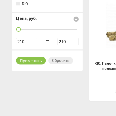
RIO
Цена, руб.
-
—
Сбросить
RIO. Палочк
полезн